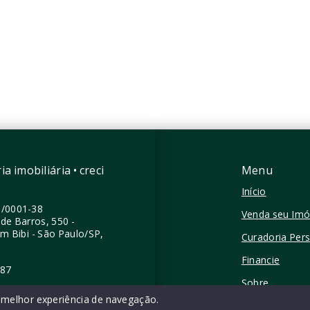
mitórios
2 Dormitórios, sendo 1
Suíte
a
1 Vaga
60 m²
 - São Paulo/SP
Moema - São Paulo/SP
a imobiliária • creci
Menu
Início
0/0001-38
Venda seu Imó
de Barros, 550 -
im Bibi - São Paulo/SP,
Curadoria Per
Financie
387
Sobre
a melhor experiência de navegação.
Contato