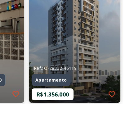
Ref.: O-28332-46119
0
Apartamento
R$1.356.000
Ref.: O-28332-46119
0
Apartamento
R$1.356.000