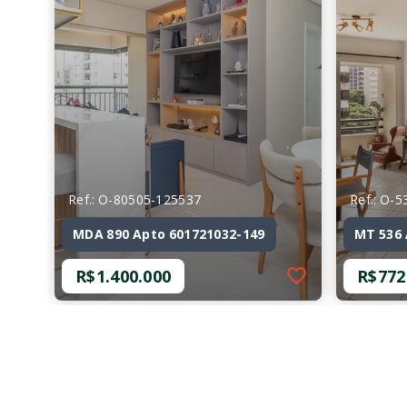
Ref.: O-80505-125537
Ref.: O-
MDA 890 Apto 601721032-149
MT 536 
R$1.400.000
R$772
Ref.: O-80505-125537
Ref.: O-
MDA 890 Apto 601721032-149
MT 536 
R$1.400.000
R$772