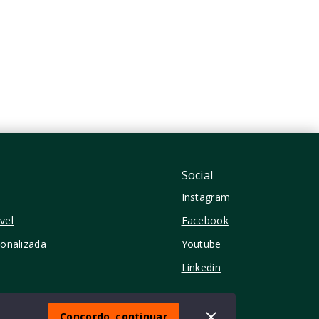
2 Dormitórios, sendo 1
Suíte
1 Vaga
59,87 m²
Moema - São Paulo/SP
Social
Instagram
vel
Facebook
sonalizada
Youtube
Linkedin
Concordo, continuar