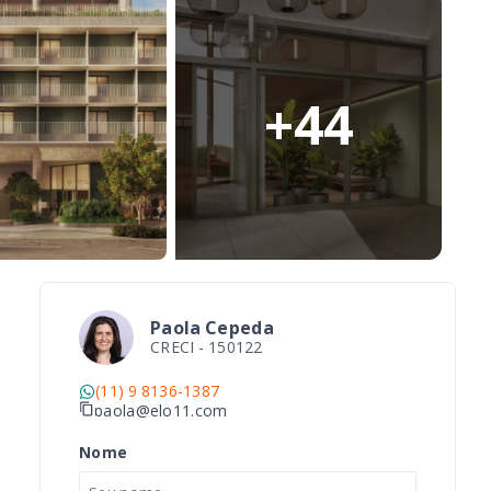
+
44
Paola Cepeda
CRECI -
150122
(11) 9 8136-1387
paola@elo11.com
Nome