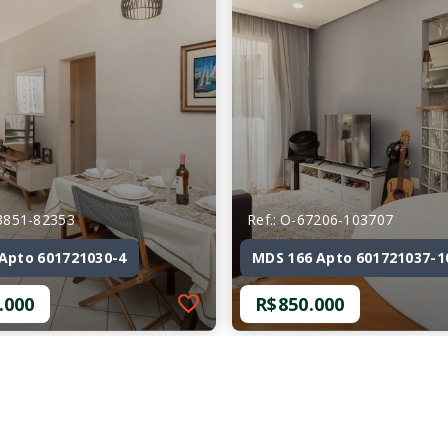
53851-82353
Ref.: O-67206-103707
Apto 601721030-4
MDS 166 Apto 601721037-1
.000
R$850.000
53851-82353
Ref.: O-67206-103707
Apto 601721030-4
MDS 166 Apto 601721037-1
.000
R$850.000