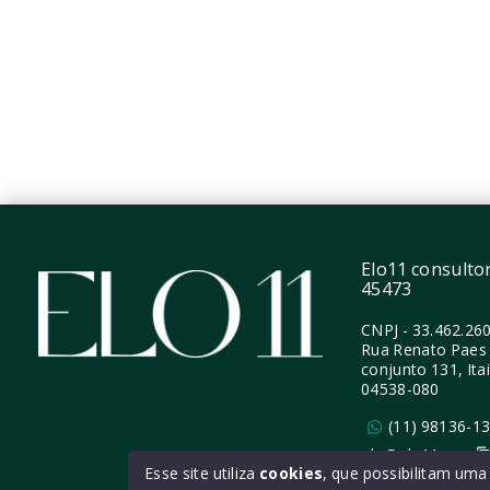
2 Dormitórios, sendo 1
2 Dor
Suíte
1 Vag
1 Vaga
56 m²
54 m²
Moema
Moema - São Paulo/SP
Elo11 consultori
45473
CNPJ
-
33.462.26
Rua Renato Paes 
conjunto 131, Ita
04538-080
(11) 98136-1
ola@elo11.com
Esse site utiliza
cookies
, que possibilitam um