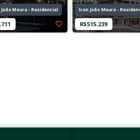
 João Moura - Residencial
Icon João Moura - Residenc
.711
R$515.239
74832-116409
Ref.: O-69471-107190
 João Moura - Residencial
Icon João Moura - Residenc
.711
R$515.239
mitório, sendo 1
1 Dormitório
26,28 m²
 m²
Pinheiros - São Paulo/SP
iros - São Paulo/SP