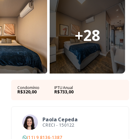
+
28
Condomínio
IPTU Anual
R$320,00
R$733,00
Paola Cepeda
CRECI -
150122
(11) 9 8136-1387