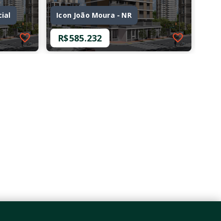
ial
Icon João Moura - NR
R$585.232
Ref.: O-69472-107196
ial
Icon João Moura - NR
R$585.232
1 Dormitório
28,48 m²
Pinheiros - São Paulo/SP