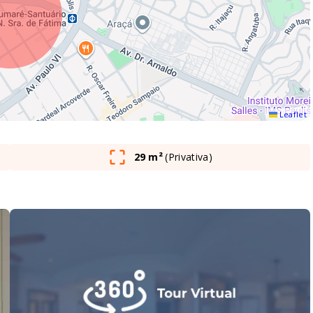
Leaflet
29 m²
(
Privativa
)