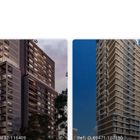
74832-116409
Ref.: O-69471-107190