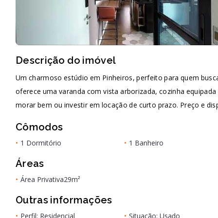
Descrição do imóvel
Um charmoso estúdio em Pinheiros, perfeito para quem busca
oferece uma varanda com vista arborizada, cozinha equipada e
morar bem ou investir em locação de curto prazo. Preço e disp
Cômodos
•
1 Dormitório
•
1 Banheiro
Áreas
•
Área Privativa
29m²
Outras informações
•
Perfil: Residencial
•
Situação: Usado