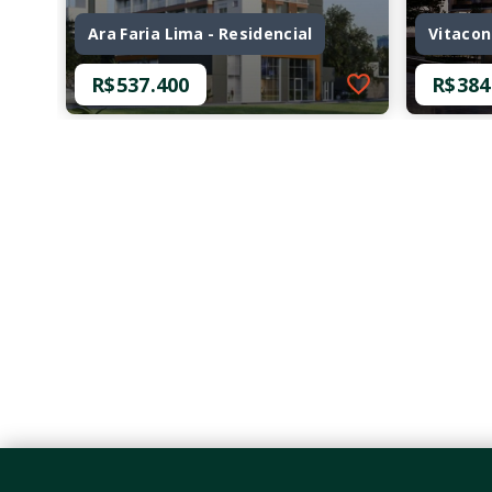
Ara Faria Lima - Residencial
Vitacon
R$537.400
R$384
Ref.: O-31388-51004
Ref.: O-
Ara Faria Lima - Residencial
Vitacon
R$537.400
R$384
1 Dormitório, sendo 1
1 Dor
Suíte
Suíte
29,54 m²
26,93
Pinheiros - São Paulo/SP
Pinhe