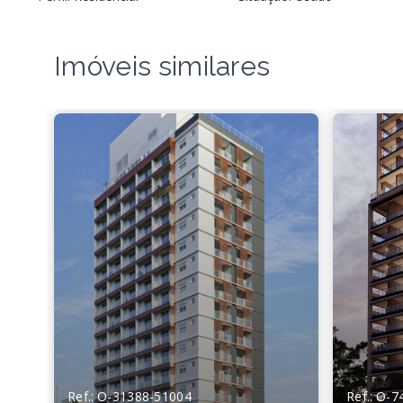
Imóveis similares
Ref.: O-31388-51004
Ref.: O-