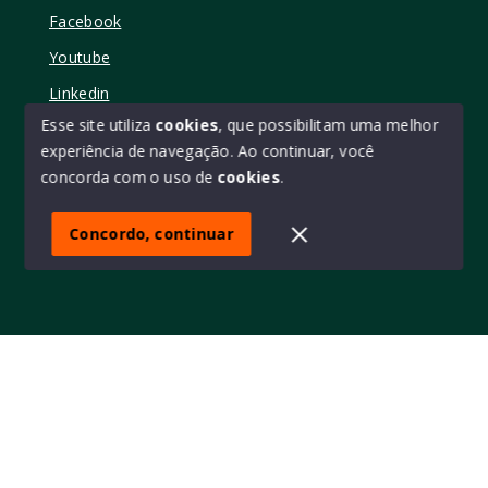
Facebook
Youtube
Linkedin
Esse site utiliza
cookies
, que possibilitam uma melhor
experiência de navegação.
Ao continuar, você
concorda com o uso de
cookies
.
© Copyright 2026 - Elo11 consultoria imobiliária • creci
45473 - Todos os direitos reservados
Concordo, continuar
SITE PARA IMOBILIARIA
Início
Histórico
Favoritos