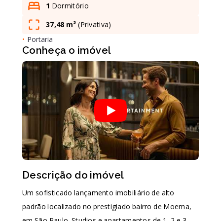
1
Dormitório
37,48 m²
(
Privativa
)
Leaflet
•
Portaria
Conheça o imóvel
Descrição do imóvel
Um sofisticado lançamento imobiliário de alto
padrão localizado no prestigiado bairro de Moema,
em São Paulo. Studios e apartamentos de 1, 2 e 3