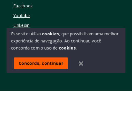
Facebook
Youtube
Linkedin
Esse site utiliza
cookies
, que possibilitam uma melhor
experiência de navegação.
Ao continuar, você
concorda com o uso de
cookies
.
© Copyright 2026 - Elo11 consultoria imobiliária • creci
45473 - Todos os direitos reservados
Concordo, continuar
SITE PARA IMOBILIARIA
Início
Histórico
Favoritos