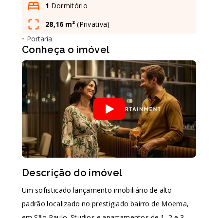
1
Dormitório
28,16 m²
(
Privativa
)
Leaflet
•
Portaria
Conheça o imóvel
Descrição do imóvel
Um sofisticado lançamento imobiliário de alto
padrão localizado no prestigiado bairro de Moema,
em São Paulo. Studios e apartamentos de 1, 2 e 3