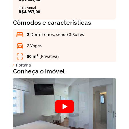
IPTU Anual
R$4.957,00
Leaflet
Cômodos e características
2
Dormitórios, sendo
2
Suítes
2 Vagas
80 m²
(
Privativa
)
•
Portaria
Conheça o imóvel