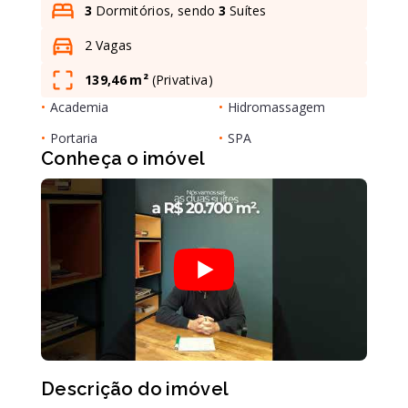
3
Dormitórios, sendo
3
Suítes
2 Vagas
Leaflet
139,46 m²
(
Privativa
)
•
Academia
•
Hidromassagem
•
Portaria
•
SPA
Conheça o imóvel
Descrição do imóvel