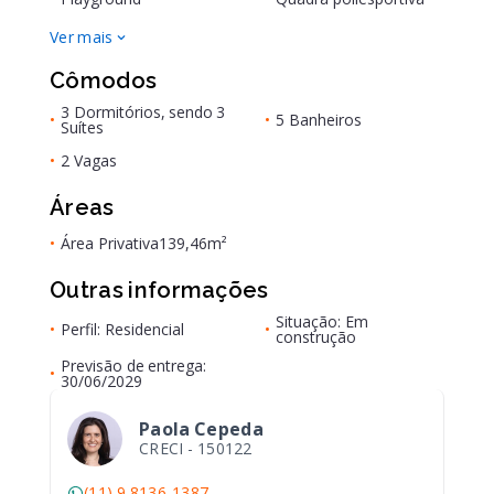
Ver mais
Cômodos
3 Dormitórios, sendo 3
•
•
5 Banheiros
Suítes
•
2 Vagas
Áreas
•
Área Privativa
139,46m²
Outras informações
Situação: Em
•
Perfil: Residencial
•
construção
Previsão de entrega:
•
30/06/2029
Paola Cepeda
CRECI -
150122
(11) 9 8136-1387