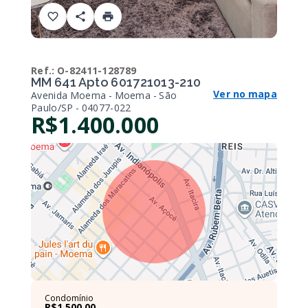
Ref.:
O-82411-128789
MM 641 Apto 601721013-210
Ver no mapa
Avenida Moema - Moema - São
Paulo/SP
- 04077-022
R$1.400.000
Condomínio
R$1.500,00