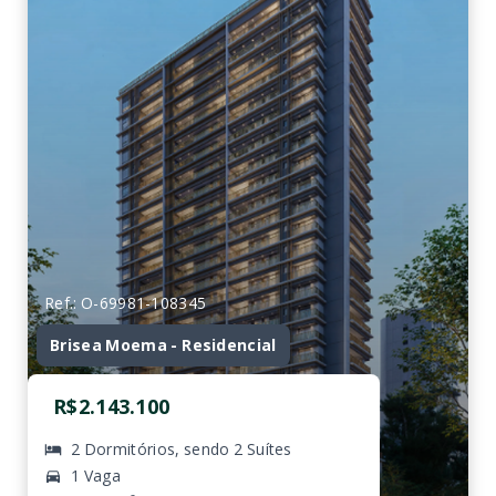
Ref.: O-69981-108345
Brisea Moema - Residencial
R$2.143.100
2 Dormitórios, sendo 2 Suítes
1 Vaga