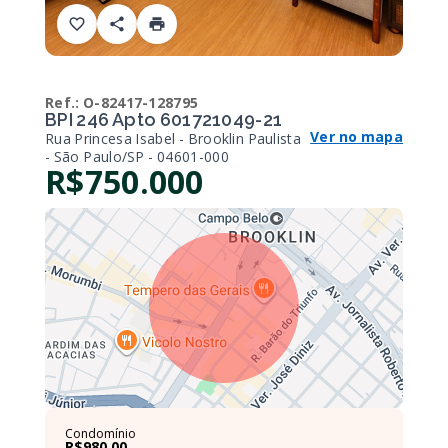
Ref.:
O-82417-128795
BPI 246 Apto 601721049-21
Ver no mapa
Rua Princesa Isabel - Brooklin Paulista
- São Paulo/SP
- 04601-000
R$750.000
Condomínio
R$980,00