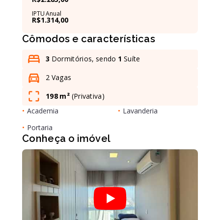
IPTU Anual
R$1.314,00
Leaflet
Cômodos e características
3
Dormitórios, sendo
1
Suíte
2 Vagas
198 m²
(
Privativa
)
•
Academia
•
Lavanderia
•
Portaria
Conheça o imóvel