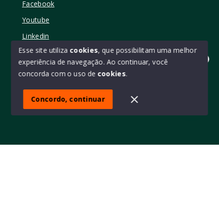
Facebook
Youtube
Linkedin
Esse site utiliza
cookies
, que possibilitam uma melhor
experiência de navegação.
Ao continuar, você
Olá! quer mudar de casa?
concorda com o uso de
cookies
.
© Copyright 2026 - Elo11 consultoria imobiliária • creci
45473 - Todos os direitos reservados
Concordo, continuar
SITE PARA IMOBILIARIA
Início
Histórico
Favoritos