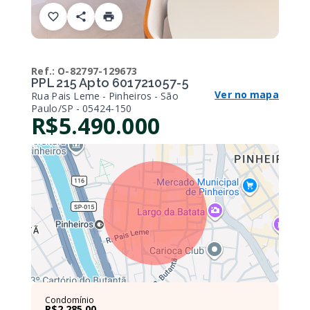
Ref.:
O-82797-129673
PPL 215 Apto 601721057-5
Ver no mapa
Rua Pais Leme - Pinheiros - São
Paulo/SP
- 05424-150
R$5.490.000
Condomínio
R$2.285,00