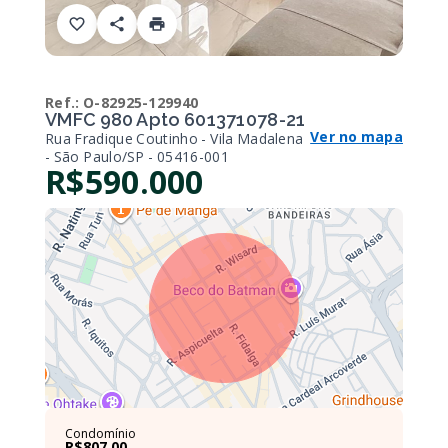
Ref.:
O-82925-129940
VMFC 980 Apto 601371078-21
Ver no mapa
Rua Fradique Coutinho - Vila Madalena
- São Paulo/SP
- 05416-001
R$590.000
Condomínio
R$807,00