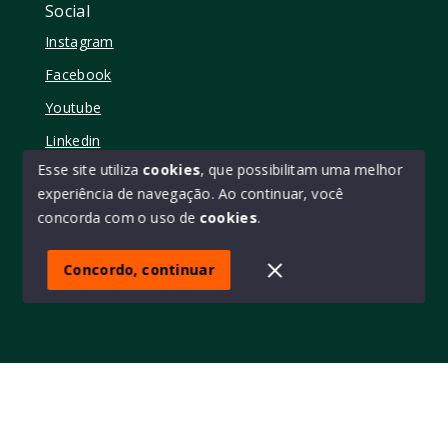
Social
Instagram
Facebook
Youtube
Linkedin
Esse site utiliza
cookies
, que possibilitam uma melhor
experiência de navegação.
Ao continuar, você
concorda com o uso de
cookies
.
© Copyright 2026 - Elo11 consultoria imobiliária • creci
45473 - Todos os direitos reservados
Concordo, continuar
SITE PARA IMOBILIARIA
Início
Histórico
Favoritos