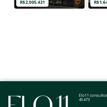
R$2.005.431
R$1.6
Ref.: O-1803-6655
Ref.: O-
Authentic Madalena
Morá S
R$2.005.431
R$1.6
2 Dormitórios, sendo 1
1 Dor
Suíte
Suíte
1 Vaga
1 Vag
72,87 m²
76,22
Vila Madalena - São
Vila 
Paulo/SP
Paulo
Elo11 consultori
45473