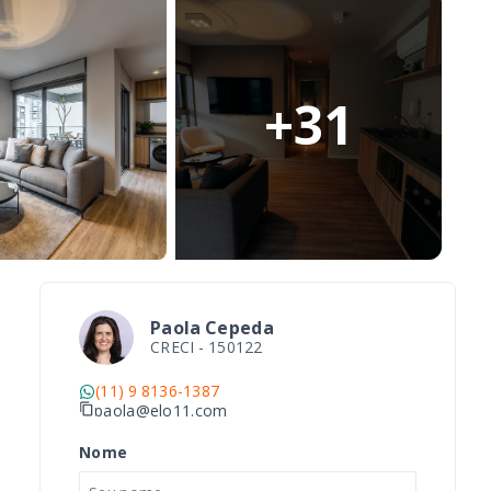
+
31
Paola Cepeda
CRECI -
150122
(11) 9 8136-1387
paola@elo11.com
Nome