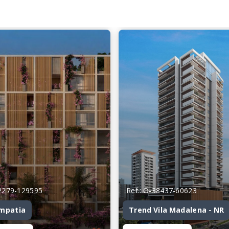
82279-129595
Ref.: O-38437-60623
impatia
Trend Vila Madalena - NR