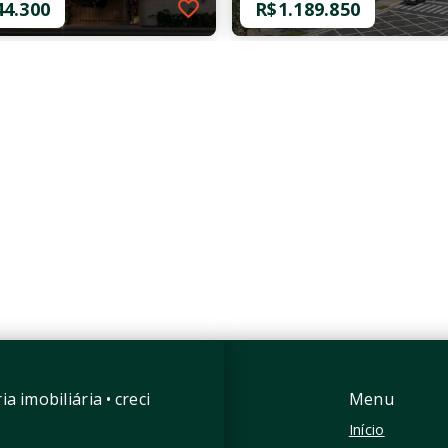
44.300
R$1.189.850
82279-129595
Ref.: O-38437-60623
impatia
Trend Vila Madalena - NR
44.300
R$1.189.850
mitório, sendo 1
1 Dormitório
66,37 m²
a
 m²
Vila Madalena - São
Paulo/SP
Madalena - São
/SP
a imobiliária • creci
Menu
Início