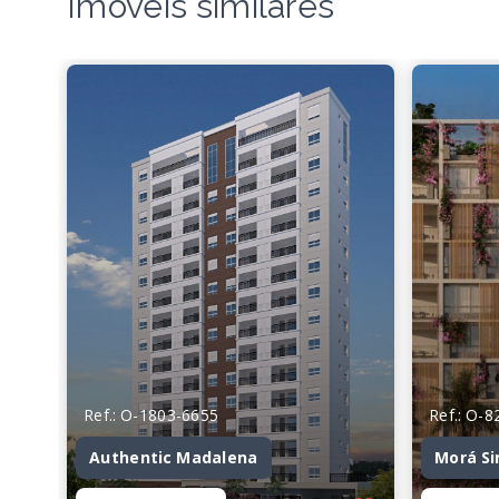
Imóveis similares
Ref.: O-1803-6655
Ref.: O-
Authentic Madalena
Morá S