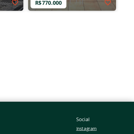
R$770.000
Ref.: EL030
Apartamento
R$770.000
2 Dormitórios
1 Vaga
80 m²
Vila Madalena - São
Paulo/SP
Social
Instagram