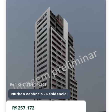
Ref.: O-74734-116208
Nurban Venâncio - Residencial
R$257.172