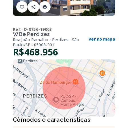
Ref.:
O-9756-19003
W Be Perdizes
Ver no mapa
Rua João Ramalho - Perdizes - São
Paulo/SP
- 05008-001
R$468.956
Cômodos e características