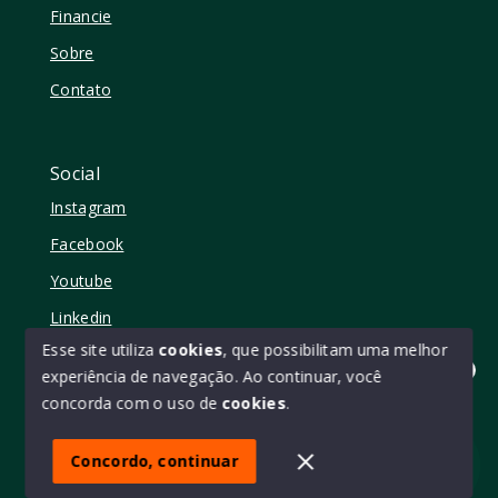
Financie
Sobre
Contato
Social
Instagram
Facebook
Youtube
Linkedin
Esse site utiliza
cookies
, que possibilitam uma melhor
experiência de navegação.
Ao continuar, você
Olá! quer mudar de casa?
concorda com o uso de
cookies
.
© Copyright 2026 - Elo11 consultoria imobiliária • creci
45473 - Todos os direitos reservados
Concordo, continuar
SITE PARA IMOBILIARIA