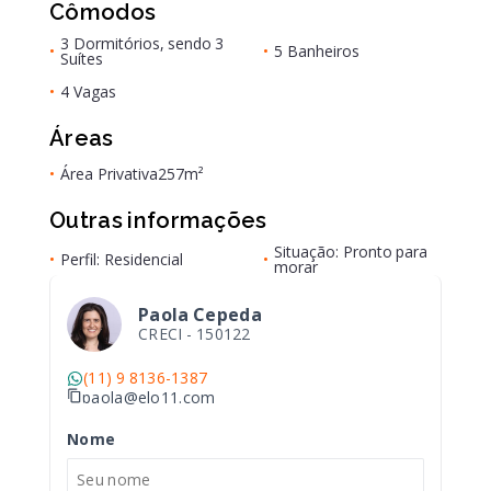
Cômodos
3 Dormitórios, sendo 3
•
•
5 Banheiros
Suítes
•
4 Vagas
Áreas
•
Área Privativa
257m²
Outras informações
Situação: Pronto para
•
Perfil: Residencial
•
morar
Paola Cepeda
CRECI -
150122
(11) 9 8136-1387
paola@elo11.com
Nome