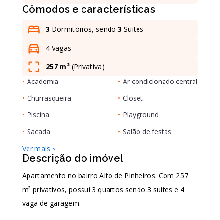
Cômodos e características
Leaflet
3
Dormitórios, sendo
3
Suítes
4 Vagas
257 m²
(
Privativa
)
•
Academia
•
Ar condicionado central
•
Churrasqueira
•
Closet
•
Piscina
•
Playground
•
Sacada
•
Salão de festas
Ver mais
Descrição do imóvel
Apartamento no bairro Alto de Pinheiros. Com 257
m² privativos, possui 3 quartos sendo 3 suítes e 4
vaga de garagem.