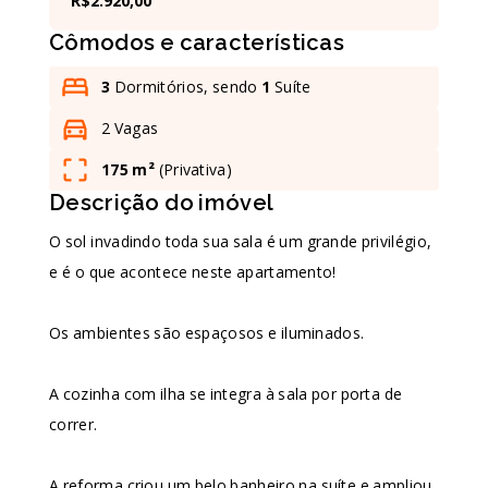
R$2.920,00
Cômodos e características
Leaflet
3
Dormitórios, sendo
1
Suíte
2 Vagas
175 m²
(
Privativa
)
Descrição do imóvel
O sol invadindo toda sua sala é um grande privilégio,
e é o que acontece neste apartamento!
Os ambientes são espaçosos e iluminados.
A cozinha com ilha se integra à sala por porta de
correr.
A reforma criou um belo banheiro na suíte e ampliou