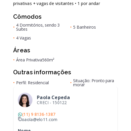
privativas + vagas de visitantes • 1 por andar
Cômodos
4 Dormitórios, sendo 3
•
•
5 Banheiros
Suítes
•
4 Vagas
Áreas
•
Área Privativa
560m²
Outras informações
Situação: Pronto para
•
Perfil: Residencial
•
morar
Paola Cepeda
CRECI -
150122
(11) 9 8136-1387
paola@elo11.com
Nome