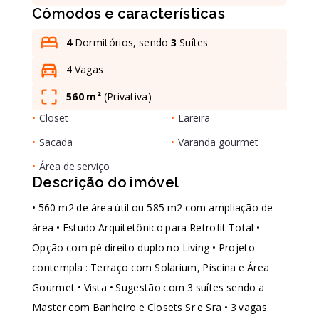
Cômodos e características
Leaflet
4
Dormitórios, sendo
3
Suítes
4 Vagas
560 m²
(
Privativa
)
•
Closet
•
Lareira
•
Sacada
•
Varanda gourmet
•
Área de serviço
Descrição do imóvel
• 560 m2 de área útil ou 585 m2 com ampliação de
área • Estudo Arquitetônico para Retrofit Total •
Opção com pé direito duplo no Living • Projeto
contempla : Terraço com Solarium, Piscina e Área
Gourmet • Vista • Sugestão com 3 suítes sendo a
Master com Banheiro e Closets Sr e Sra • 3 vagas