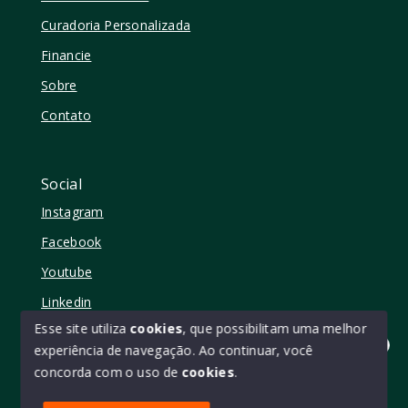
Curadoria Personalizada
Financie
Sobre
Contato
Social
Instagram
Facebook
Youtube
Linkedin
Esse site utiliza
cookies
, que possibilitam uma melhor
experiência de navegação.
Ao continuar, você
Olá! quer mudar de casa?
concorda com o uso de
cookies
.
© Copyright 2026 - Elo11 consultoria imobiliária • creci
45473 - Todos os direitos reservados