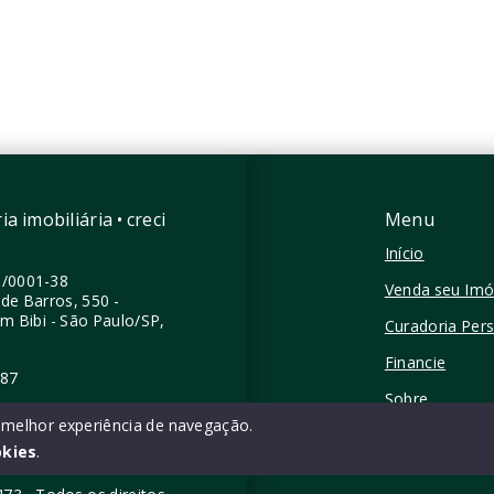
as
4 Vagas
1 m²
339,60 m²
 - São Paulo/SP
Moema - São Paulo/SP
a imobiliária • creci
Menu
Início
0/0001-38
Venda seu Imó
de Barros, 550 -
im Bibi - São Paulo/SP,
Curadoria Per
Financie
387
Sobre
a melhor experiência de navegação.
Contato
okies
.