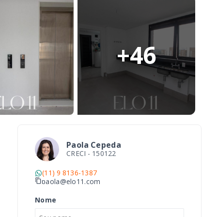
+
46
Paola Cepeda
CRECI -
150122
(11) 9 8136-1387
paola@elo11.com
Nome