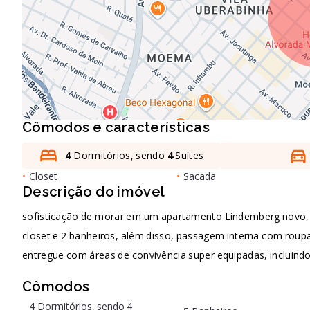
Cômodos e características
4
Dormitórios, sendo
4
Suítes
•
Closet
•
Sacada
Descrição do imóvel
sofisticação de morar em um apartamento Lindemberg novo, a
closet e 2 banheiros, além disso, passagem interna com roup
entregue com áreas de convivência super equipadas, incluind
Cômodos
4 Dormitórios, sendo 4