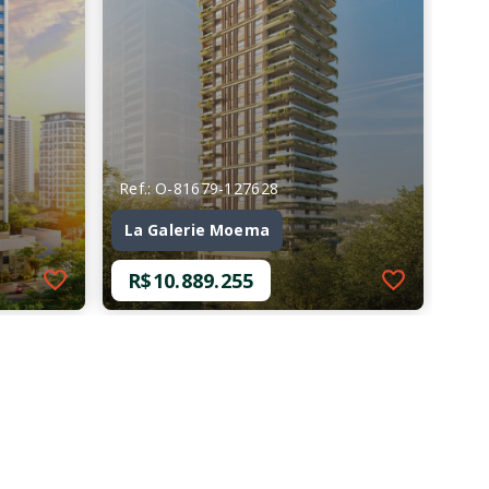
Ref.: O-81679-127628
La Galerie Moema
R$10.889.255
Ref.: O-81679-127628
La Galerie Moema
R$10.889.255
4 Dormitórios, sendo 4
Suítes