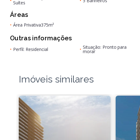
•
•
5 Banheiros
Suítes
Áreas
•
Área Privativa
375m²
Outras informações
Situação: Pronto para
•
Perfil: Residencial
•
morar
Imóveis similares