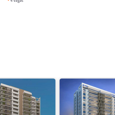
•
4 Vagas