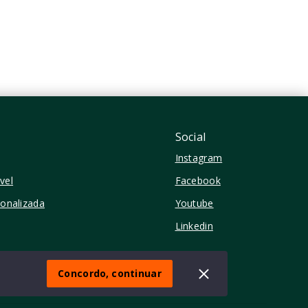
4 Vagas
345,20 m²
Moema - São Paulo/SP
Social
Instagram
vel
Facebook
sonalizada
Youtube
Linkedin
Concordo, continuar