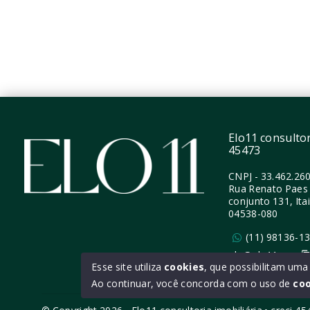
4 Vagas
4 Vag
372,99 m²
380,8
Moema - São Paulo/SP
Moema
Elo11 consultori
45473
CNPJ
-
33.462.26
Rua Renato Paes 
conjunto 131, Ita
04538-080
(11) 98136-1
ola@elo11.com
Esse site utiliza
cookies
, que possibilitam um
Ao continuar, você concorda com o uso de
co