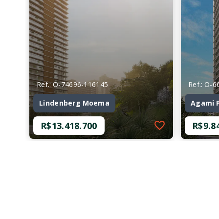
Ref.: O-74696-116145
Ref.: O-
Lindenberg Moema
Agami 
R$13.418.700
R$9.8
Ref.: O-74696-116145
Ref.: O-
Lindenberg Moema
Agami 
R$13.418.700
R$9.8
4 Dormitórios, sendo 4
4 Dor
Suítes
Suíte