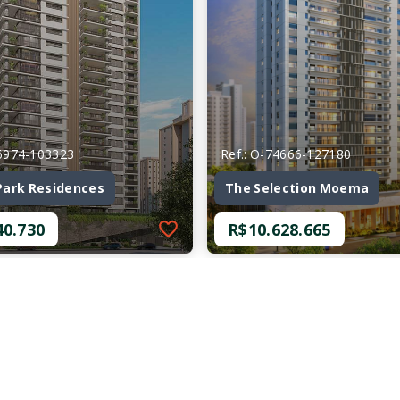
66974-103323
Ref.: O-74666-127180
Park Residences
The Selection Moema
40.730
R$10.628.665
66974-103323
Ref.: O-74666-127180
Park Residences
The Selection Moema
40.730
R$10.628.665
mitórios, sendo 4
4 Dormitórios, sendo 4
s
Suítes