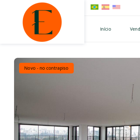
Início
Vend
Novo - no contrapiso