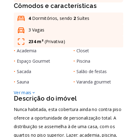
Cômodos e características
Leaflet
4
Dormitórios, sendo
2
Suítes
3 Vagas
234 m²
(
Privativa
)
•
Academia
•
Closet
•
Espaço Gourmet
•
Piscina
•
Sacada
•
Salão de festas
•
Sauna
•
Varanda gourmet
Ver mais
Descrição do imóvel
Nunca habitada, esta cobertura ainda no contra piso
oferece a oportunidade de personalização total. A
distribuição se assemelha à de uma casa, com os
quartos no piso superior. Lazer: academia, piscina,