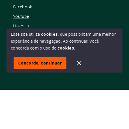
Facebook
Youtube
Linkedin
Esse site utiliza
cookies
, que possibilitam uma melhor
experiência de navegação.
Ao continuar, você
concorda com o uso de
cookies
.
© Copyright 2026 - Elo11 consultoria imobiliária • creci
45473 - Todos os direitos reservados
Concordo, continuar
SITE PARA IMOBILIARIA
Início
Histórico
Favoritos