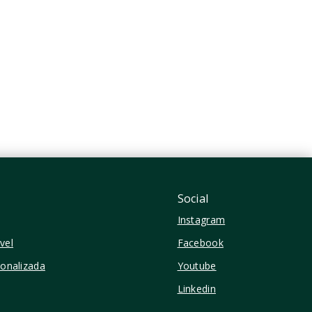
R$2.300.000
2 Dormitórios, sendo 1
Suíte
2 Vagas
101 m²
Vila Madalena - São
Paulo/SP
Social
Instagram
vel
Facebook
sonalizada
Youtube
Linkedin