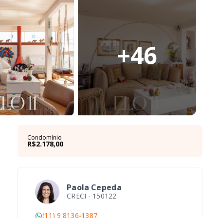
+
46
Condomínio
R$2.178,00
Paola Cepeda
CRECI -
150122
(11) 9 8136-1387