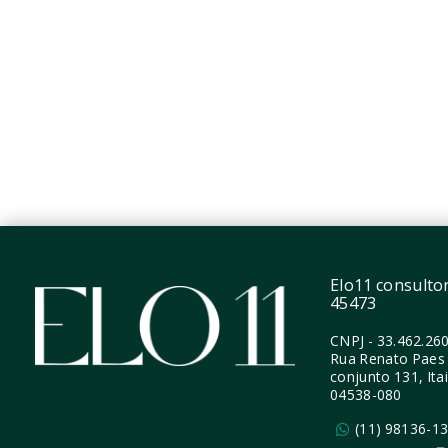
R$2.148.200
R$1.6
1 Dormitório, sendo 1
1 Dor
Suíte
Suíte
1 Vaga
1 Vag
107 m²
99,89
Vila Madalena - São
Vila 
Paulo/SP
Paulo
Elo11 consultori
45473
CNPJ
-
33.462.26
Rua Renato Paes 
conjunto 131, Ita
04538-080
(11) 98136-1