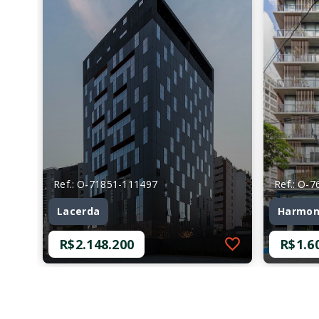
Ref.: O-71851-111497
Ref.: O-
Lacerda
Harmon
R$2.148.200
R$1.6
Ref.: O-71851-111497
Ref.: O-
Lacerda
Harmon