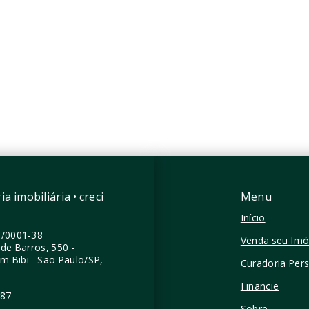
03.700
R$1.817.255
mitório, sendo 1
1 Dormitório, sendo 1
Suíte
a
1 Vaga
 m²
104,92 m²
Madalena - São
Vila Madalena - São
/SP
Paulo/SP
a imobiliária • creci
Menu
Início
0/0001-38
Venda seu Imó
de Barros, 550 -
im Bibi - São Paulo/SP,
Curadoria Per
Financie
387
Sobre