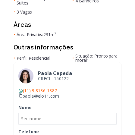
•
•
4 Banheiros
Suítes
•
3 Vagas
Áreas
•
Área Privativa
231m²
Outras informações
Situação: Pronto para
•
Perfil: Residencial
•
morar
Paola Cepeda
CRECI -
150122
(11) 9 8136-1387
paola@elo11.com
Nome
Telefone