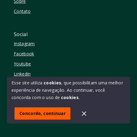
Sobre
Contato
Social
Instagram
Facebook
Youtube
Linkedin
Esse site utiliza
cookies
, que possibilitam uma melhor
experiência de navegação.
Ao continuar, você
concorda com o uso de
cookies
.
© Copyright 2026 - Elo11 consultoria imobiliária • creci
45473 - Todos os direitos reservados
Concordo, continuar
SITE PARA IMOBILIARIA