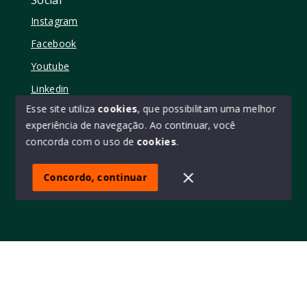
Social
Instagram
Facebook
Youtube
Linkedin
Esse site utiliza
cookies
, que possibilitam uma melhor
experiência de navegação.
Ao continuar, você
concorda com o uso de
cookies
.
© Copyright 2026 - Elo11 consultoria imobiliária • creci
45473 - Todos os direitos reservados
Concordo, continuar
SITE PARA IMOBILIARIA
Início
Histórico
Favoritos