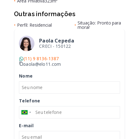
•
Área Privativa
323m²
Outras informações
Situação: Pronto para
•
Perfil: Residencial
•
morar
Paola Cepeda
CRECI -
150122
(11) 9 8136-1387
paola@elo11.com
Nome
Telefone
E-mail