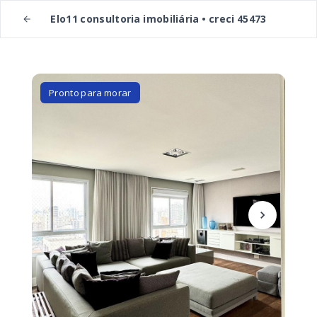
Elo11 consultoria imobiliária • creci 45473
Pronto para morar