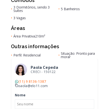
Cômodos
3 Dormitórios, sendo 3
•
•
5 Banheiros
Suítes
•
3 Vagas
Áreas
•
Área Privativa
210m²
Outras informações
Situação: Pronto para
•
Perfil: Residencial
•
morar
Paola Cepeda
CRECI -
150122
(11) 9 8136-1387
paola@elo11.com
Nome