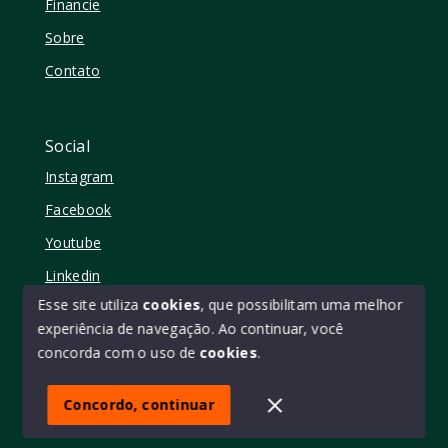
Financie
Sobre
Contato
Social
Instagram
Facebook
Youtube
Linkedin
Esse site utiliza
cookies
, que possibilitam uma melhor
experiência de navegação.
Ao continuar, você
concorda com o uso de
cookies
.
© Copyright 2026 - Elo11 consultoria imobiliária • creci
45473 - Todos os direitos reservados
Concordo, continuar
SITE PARA IMOBILIARIA