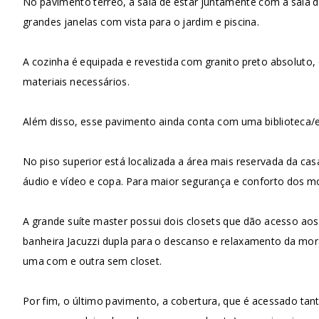
No pavimento térreo, a sala de estar juntamente com a sala 
grandes janelas com vista para o jardim e piscina.
A cozinha é equipada e revestida com granito preto absoluto
materiais necessários.
Além disso, esse pavimento ainda conta com uma biblioteca/e
No piso superior está localizada a área mais reservada da ca
áudio e vídeo e copa. Para maior segurança e conforto dos mo
A grande suíte master possui dois closets que dão acesso aos
banheira Jacuzzi dupla para o descanso e relaxamento da mo
uma com e outra sem closet.
Por fim, o último pavimento, a cobertura, que é acessado ta