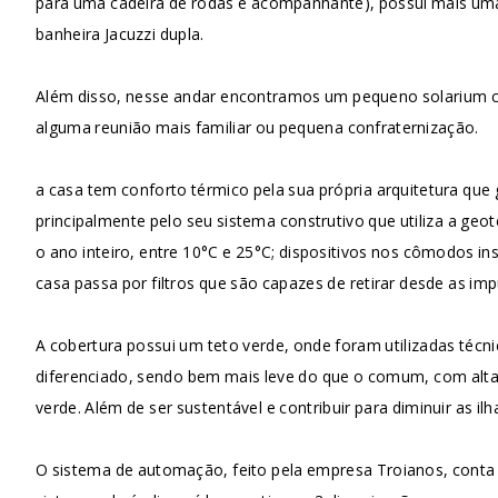
para uma cadeira de rodas e acompanhante), possui mais um
banheira Jacuzzi dupla.
Além disso, nesse andar encontramos um pequeno solarium c
alguma reunião mais familiar ou pequena confraternização.
a casa tem conforto térmico pela sua própria arquitetura que 
principalmente pelo seu sistema construtivo que utiliza a g
o ano inteiro, entre 10°C e 25°C; dispositivos nos cômodos ins
casa passa por filtros que são capazes de retirar desde as imp
A cobertura possui um teto verde, onde foram utilizadas técn
diferenciado, sendo bem mais leve do que o comum, com alt
verde. Além de ser sustentável e contribuir para diminuir as i
O sistema de automação, feito pela empresa Troianos, conta 