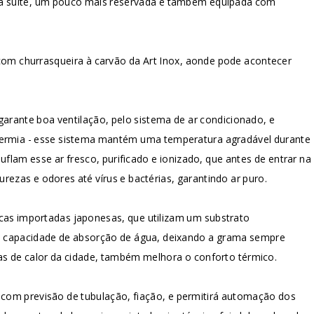
a suíte, um pouco mais reservada e também equipada com
om churrasqueira à carvão da Art Inox, aonde pode acontecer
garante boa ventilação, pelo sistema de ar condicionado, e
eotermia - esse sistema mantém uma temperatura agradável durante
uflam esse ar fresco, purificado e ionizado, que antes de entrar na
urezas e odores até vírus e bactérias, garantindo ar puro.
icas importadas japonesas, que utilizam um substrato
a capacidade de absorção de água, deixando a grama sempre
lhas de calor da cidade, também melhora o conforto térmico.
com previsão de tubulação, fiação, e permitirá automação dos