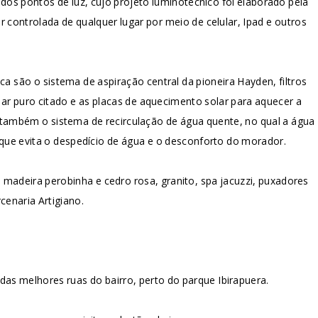
dos pontos de luz, cujo projeto luminotécnico foi elaborado pela
controlada de qualquer lugar por meio de celular, Ipad e outros
a são o sistema de aspiração central da pioneira Hayden, filtros
 ar puro citado e as placas de aquecimento solar para aquecer a
 também o sistema de recirculação de água quente, no qual a água
 que evita o despedício de água e o desconforto do morador.
 madeira perobinha e cedro rosa, granito, spa jacuzzi, puxadores
enaria Artigiano.
das melhores ruas do bairro, perto do parque Ibirapuera.