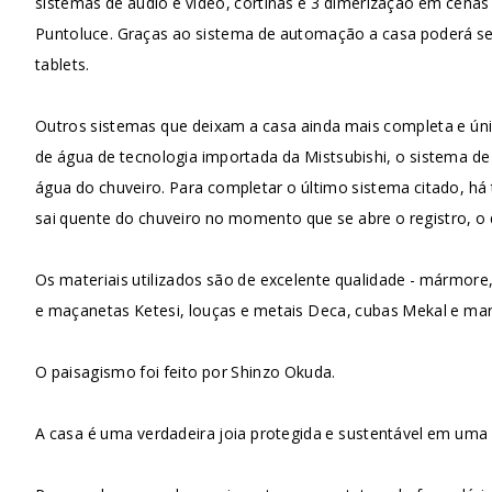
sistemas de áudio e vídeo, cortinas e 3 dimerização em cenas 
Puntoluce. Graças ao sistema de automação a casa poderá ser 
tablets.
Outros sistemas que deixam a casa ainda mais completa e únic
de água de tecnologia importada da Mistsubishi, o sistema de
água do chuveiro. Para completar o último sistema citado, há
sai quente do chuveiro no momento que se abre o registro, o
Os materiais utilizados são de excelente qualidade - mármore,
e maçanetas Ketesi, louças e metais Deca, cubas Mekal e marc
O paisagismo foi feito por Shinzo Okuda.
A casa é uma verdadeira joia protegida e sustentável em uma 