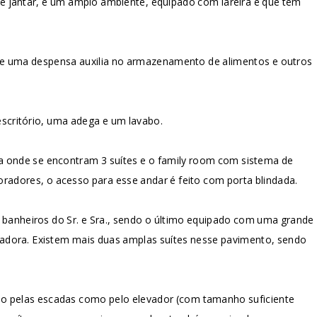
de jantar, é um amplo ambiente, equipado com lareira e que tem
, e uma despensa auxilia no armazenamento de alimentos e outros
scritório, uma adega e um lavabo.
sa onde se encontram 3 suítes e o family room com sistema de
radores, o acesso para esse andar é feito com porta blindada.
 banheiros do Sr. e Sra., sendo o último equipado com uma grande
radora. Existem mais duas amplas suítes nesse pavimento, sendo
nto pelas escadas como pelo elevador (com tamanho suficiente