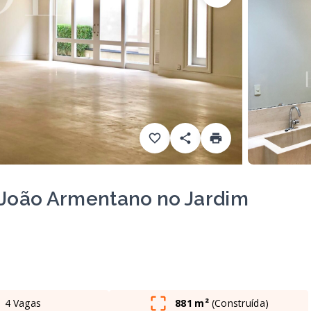
 João Armentano no Jardim
4 Vagas
881 m²
(
Construída
)