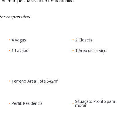
 ou marque sua visita no botão abaixo.
tor responsável.
•
4 Vagas
•
2 Closets
•
1 Lavabo
•
1 Área de serviço
•
Terreno Área Total
542m²
Situação: Pronto para
•
Perfil: Residencial
•
morar