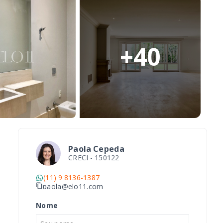
+
40
Paola Cepeda
CRECI -
150122
(11) 9 8136-1387
paola@elo11.com
Nome