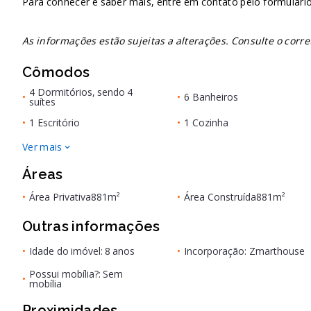
Para conhecer e saber mais, entre em contato pelo formulário
As informações estão sujeitas a alterações. Consulte o corre
Cômodos
4 Dormitórios, sendo 4
•
•
6 Banheiros
suítes
•
1 Escritório
•
1 Cozinha
Ver mais
Áreas
•
Área Privativa
881m²
•
Área Construída
881m²
Outras informações
•
Idade do imóvel: 8 anos
•
Incorporação: Zmarthouse
Possui mobília?: Sem
•
mobília
Proximidades