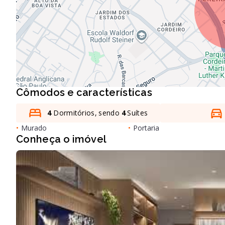
Cômodos e características
4
Dormitórios, sendo
4
Suítes
•
Murado
•
Portaria
Conheça o imóvel