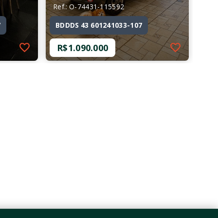
Ref.: O-74431-115592
7
BDDDS 43 601241033-107
R$1.090.000
Ref.: O-74431-115592
7
BDDDS 43 601241033-107
R$1.090.000
4 Dormitórios, sendo 2
Suítes
2 Vagas
144 m²
Brooklin Paulista - São
Paulo/SP