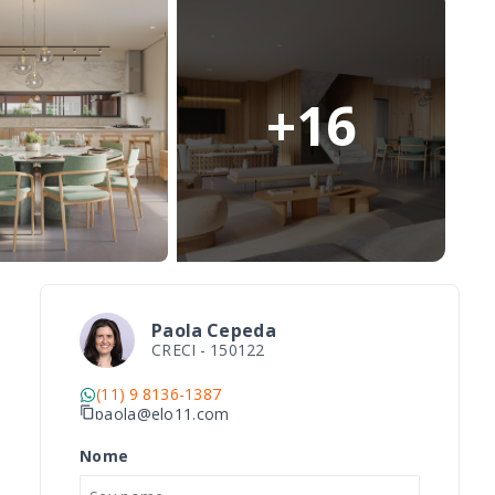
+
16
Paola Cepeda
CRECI -
150122
(11) 9 8136-1387
paola@elo11.com
Nome