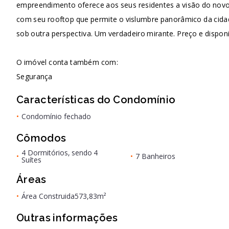
empreendimento oferece aos seus residentes a visão do novo a
com seu rooftop que permite o vislumbre panorâmico da cidade
sob outra perspectiva. Um verdadeiro mirante. Preço e disponi
O imóvel conta também com:
Segurança
Características do Condomínio
•
Condomínio fechado
Cômodos
4 Dormitórios, sendo 4
•
•
7 Banheiros
Suítes
Áreas
•
Área Construida
573,83m²
Outras informações