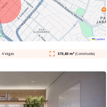
Leaflet
4 Vagas
573,83 m²
(
Construida
)