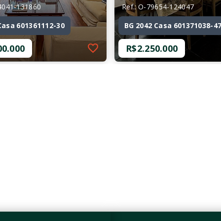
84041-131860
Ref.: O-79654-124047
Casa 601361112-30
BG 2042 Casa 601371038-4
00.000
R$2.250.000
84041-131860
Ref.: O-79654-124047
Casa 601361112-30
BG 2042 Casa 601371038-4
00.000
R$2.250.000
mitórios, sendo 1
4 Dormitórios, sendo 2
Suítes
as
4 Vagas
m²
284 m²
lin Paulista - São
Brooklin Paulista - São
/SP
Paulo/SP