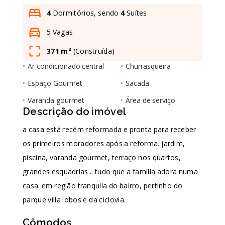
4
Dormitórios, sendo
4
Suítes
5 Vagas
Leaflet
371 m²
(
Construída
)
•
Ar condicionado central
•
Churrasqueira
•
Espaço Gourmet
•
Sacada
•
Varanda gourmet
•
Área de serviço
Descrição do imóvel
a casa está recém reformada e pronta para receber
os primeiros moradores após a reforma. jardim,
piscina, varanda gourmet, terraço nos quartos,
grandes esquadrias... tudo que a família adora numa
casa. em região tranquila do bairro, pertinho do
parque villa lobos e da ciclovia.
Cômodos