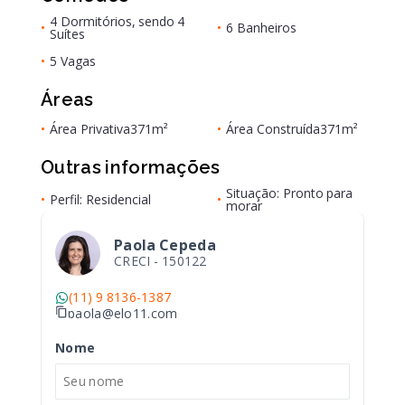
4 Dormitórios, sendo 4
•
•
6 Banheiros
Suítes
•
5 Vagas
Áreas
•
Área Privativa
371m²
•
Área Construída
371m²
Outras informações
Situação: Pronto para
•
Perfil: Residencial
•
morar
Paola Cepeda
CRECI -
150122
(11) 9 8136-1387
paola@elo11.com
Nome