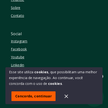
Sobre
Contato
Social
Instagram
Facebook
Youtube
Linkedin
Esse site utiliza
cookies
, que possibilitam uma melhor
experiência de navegação.
Ao continuar, você
Olá! quer mudar de casa?
concorda com o uso de
cookies
.
© Copyright 2026 - Elo11 consultoria imobiliária • creci
45473 - Todos os direitos reservados
Concordo, continuar
SITE PARA IMOBILIARIA