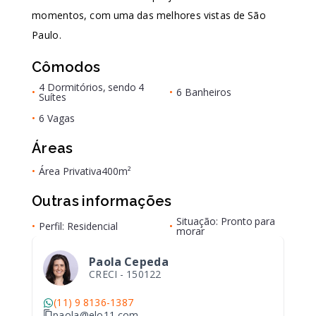
momentos, com uma das melhores vistas de São
Paulo.
Cômodos
4 Dormitórios, sendo 4
•
•
6 Banheiros
Suítes
•
6 Vagas
Áreas
•
Área Privativa
400m²
Outras informações
Situação: Pronto para
•
Perfil: Residencial
•
morar
Paola Cepeda
CRECI -
150122
(11) 9 8136-1387
paola@elo11.com