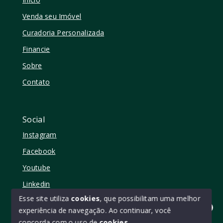
Venda seu Imóvel
Curadoria Personalizada
Financie
Sobre
Contato
Social
Instagram
Facebook
Youtube
Linkedin
Esse site utiliza
cookies
, que possibilitam uma melhor
experiência de navegação.
Ao continuar, você
Olá! quer mudar de casa?
concorda com o uso de
cookies
.