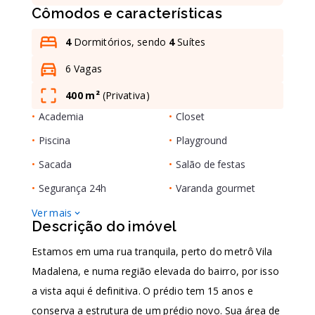
Cômodos e características
Leaflet
4
Dormitórios, sendo
4
Suítes
6 Vagas
400 m²
(
Privativa
)
•
Academia
•
Closet
•
Piscina
•
Playground
•
Sacada
•
Salão de festas
•
Segurança 24h
•
Varanda gourmet
Ver mais
Descrição do imóvel
Estamos em uma rua tranquila, perto do metrô Vila
Madalena, e numa região elevada do bairro, por isso
a vista aqui é definitiva. O prédio tem 15 anos e
conserva a estrutura de um prédio novo. Sua área de